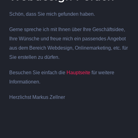
Firmenwebseiten beginnt ab ca. 1000€. Kontaktieren
Schön, dass Sie mich gefunden haben.
Sie uns einfach unverbindlich. Unsere
Webseiten
sind
modern und für sämtliche Endgeräte optimiert. Ihre
Gerne spreche ich mit Ihnen über Ihre Geschäftsidee,
Zufriedenheit steht bei uns an erster Stelle. Durch
Ihre Wünsche und freue mich ein passendes Angebot
jahrelange Erfahrung, können wir Ihnen versichern,
aus dem Bereich Webdesign, Onlinemarketing, etc. für
dass Sie in relativ kurzer Zeit, in Suchmaschinen wie
Sie erstellen zu dürfen.
z.B. Google, gefunden werden.
Besuchen Sie einfach die
Hauptseite
für weitere
Informationen.
Herzlichst Markus Zellner
Webdesign Perach |
Beratungsgespräch